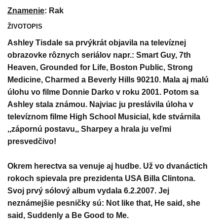
Znamenie
: Rak
ŽIVOTOPIS
Ashley Tisdale sa prvýkrát objavila na televíznej
obrazovke rôznych seriálov napr.: Smart Guy, 7th
Heaven, Grounded for Life, Boston Public, Strong
Medicine, Charmed a Beverly Hills 90210. Mala aj malú
úlohu vo filme Donnie Darko v roku 2001. Potom sa
Ashley stala známou. Najviac ju preslávila úloha v
televíznom filme High School Musicial, kde stvárnila
,,zápornú postavu,, Sharpey a hrala ju veľmi
presvedčivo!
Okrem herectva sa venuje aj hudbe. Už vo dvanáctich
rokoch spievala pre prezidenta USA Billa Clintona.
Svoj prvý sólový album vydala 6.2.2007. Jej
neznámejšie pesničky sú: Not like that, He said, she
said, Suddenly a Be Good to Me.